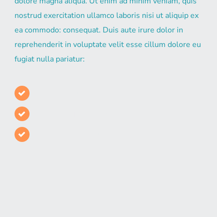
dolore magna aliqua. Ut enim ad minim veniam, quis
nostrud exercitation ullamco laboris nisi ut aliquip ex
ea commodo: consequat. Duis aute irure dolor in
reprehenderit in voluptate velit esse cillum dolore eu
fugiat nulla pariatur:
Print Design Services
Content Marketing
PPC Advertising
Branding