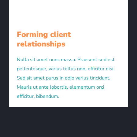
Forming client
relationships
Nulla sit amet nunc massa. Praesent sed est
pellentesque, varius tellus non, efficitur nisi.
Sed sit amet purus in odio varius tincidunt.
Mauris ut ante lobortis, elementum orci
efficitur, bibendum.