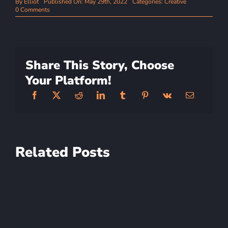
By
Elliot
Published On: May 29th, 2022
Categories:
Creative
on
0 Comments
The
best
creative
tools
to
use
Share This Story, Choose
Your Platform!
Related Posts